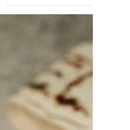
Christmas in Peru!
Merry Christmas! \(^_^)/ As part of our holiday
celebrations, todays' episode will focus on how Christmas
is celebrated in Peru!