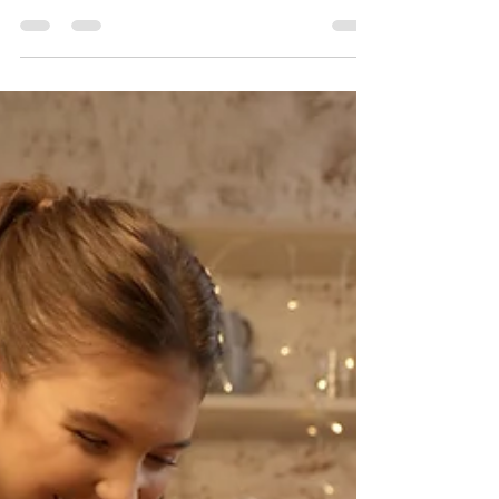
Sara Holmes
Dec 14, 2021
6 min read
Episodio 64: Canciones de la Navidad, Un
Muestrario de Canciones #5
Bueno, ¡es oficialmente la temporada navideña! ¿Qué
mejor manera de ponerse de humor que escuchando
algunas canciones navideñas en inglés?