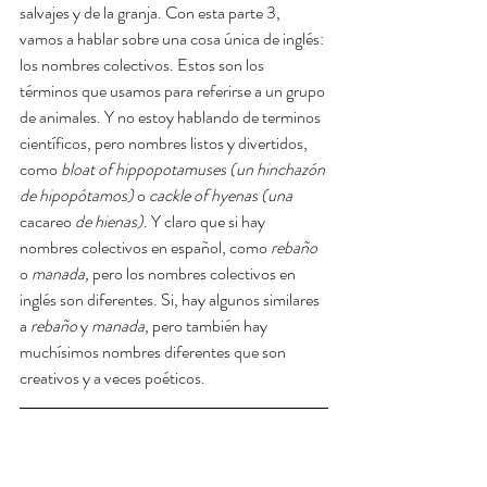
salvajes y de la granja. Con esta parte 3, 
vamos a hablar sobre una cosa única de inglés: 
los nombres colectivos. Estos son los 
términos que usamos para referirse a un grupo 
de animales. Y no estoy hablando de terminos 
científicos, pero nombres listos y divertidos, 
como
 bloat of hippopotamuses (un hinchazón 
de hipopótamos)
 o 
cackle of hyenas (una 
cacareo
 de hienas)
. Y claro que si hay 
nombres colectivos en español, como 
rebaño 
o 
manada, 
pero los nombres colectivos en 
inglés son diferentes. Si, hay algunos similares 
a 
rebaño 
y 
manada
, pero también hay 
muchísimos nombres diferentes que son 
creativos y a veces poéticos. 