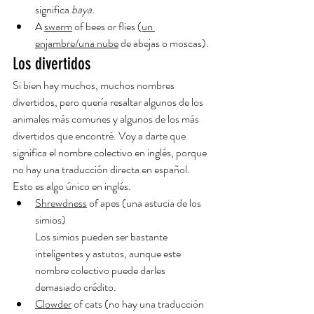
significa 
baya. 
A 
swarm
 of bees or flies (
un 
enjambre/una nube
 de abejas o moscas).
Los divertidos
Si bien hay muchos, muchos nombres 
divertidos, pero quería resaltar algunos de los 
animales más comunes y algunos de los más 
divertidos que encontré. Voy a darte que 
significa el nombre colectivo en inglés, porque 
no hay una traducción directa en español. 
Esto es algo único en inglés. 
Shrewdness
 of apes (una astucia de los 
simios)
Los simios pueden ser bastante 
inteligentes y astutos, aunque este 
nombre colectivo puede darles 
demasiado crédito.
Clowder
 of cats (no hay una traducción 