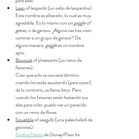
para ellas.
Leap
 of leopards (un salto de leopardos).
Este nombre es aliterado, lo cual es muy 
agradable. Es lo mismo con un 
gaggle of 
geese
, o de gansos. ¿Alguna vez has visto 
caminar a un grupo de gansos? De 
alguna manera, 
gaggle
 es un nombre 
apto.
Bouquet
 of pheasants (un ramo de 
faisanes).
Creo que solo se usa este término 
cuando los estás asustando (para cazar); 
de lo contrario, se llama 
bevy
. Pero 
cuando los faisanes están batiendo sus 
alas para volar, puedo ver un parecido 
con un ramo de flores.
Squabble
 of seagulls (una pelea baladí de 
gaviotas).
Finding Nemo
 de Disney/Pixar ha 