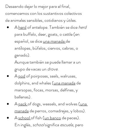
Deseando dejar lo mejor para el final, 
comencemos con los sustantivos colectivos 
de animales sensibles, cotidianos y útiles.
A 
herd
 of antelope. También se dice 
herd
para buffalo, deer, goats, o cattle (en 
español, se dice 
una manada 
de 
antílopes, búfalos, ciervos, cabras, o 
ganado).
Aunque también se puede llamar a un 
grupo de vacas un 
drove
.
A 
pod
 of poirposes, seals, walruses, 
dolphins, and whales (
una manada
 de 
marsopas, focas, morsas, delfines, y 
ballenas).
A 
pack 
of dogs, weasels, and wolves (
una 
manada
 de perros, comadrejas, y lobos). 
A 
school 
of fish (
un banco
 de peces). 
En inglés, 
school 
significa 
escuela
, pero 