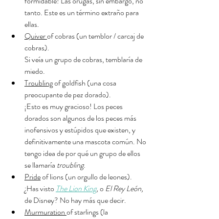
formidable! Las orugas, sin embargo, no 
tanto. Este es un término extraño para 
ellas.
Quiver 
of cobras (un temblor / carcaj de 
cobras). 
Si veía un grupo de cobras, temblaría de 
miedo.
Troubling
 of goldfish (una cosa 
preocupante de pez dorado). 
¡Esto es muy gracioso! Los peces 
dorados son algunos de los peces más 
inofensivos y estúpidos que existen, y 
definitivamente una mascota común. No 
tengo idea de por qué un grupo de ellos 
se llamaría 
troubling
.
Pride
 of lions (un orgullo de leones).
¿Has visto 
The Lion King
,
 o 
El Rey León, 
de Disney? No hay más que decir.
Murmuration 
of starlings (la 