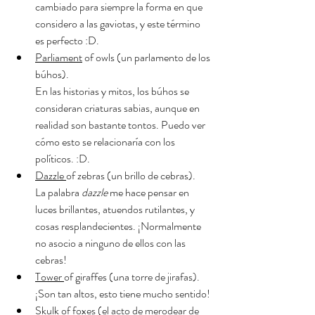
cambiado para siempre la forma en que 
considero a las gaviotas, y este término 
es perfecto :D.
Parliament
 of owls (un parlamento de los 
búhos).
En las historias y mitos, los búhos se 
consideran criaturas sabias, aunque en 
realidad son bastante tontos. Puedo ver 
cómo esto se relacionaría con los 
políticos. :D.
Dazzle 
of zebras (un brillo de cebras).
La palabra 
dazzle
 me hace pensar en 
luces brillantes, atuendos rutilantes, y 
cosas resplandecientes. ¡Normalmente 
no asocio a ninguno de ellos con las 
cebras!
Tower 
of giraffes (una torre de jirafas).
¡Son tan altos, esto tiene mucho sentido!
Skulk
 of foxes (el acto de merodear de 