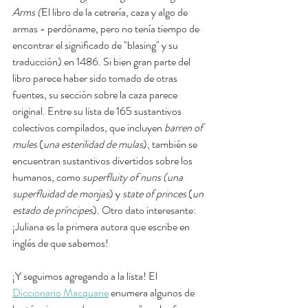
Arms (
El libro de la cetrería, caza y algo de 
armas - perdóname, pero no tenía tiempo de 
encontrar el significado de "blasing" y su 
traducción) en 1486. Si bien gran parte del 
libro parece haber sido tomado de otras 
fuentes, su sección sobre la caza parece 
original. Entre su lista de 165 sustantivos 
colectivos compilados, que incluyen 
barren of 
mules
 (
una esterilidad de mulas
), también se 
encuentran sustantivos divertidos sobre los 
humanos, como 
superfluity of nuns (una 
superfluidad de monjas
) y 
state of princes
 (
un 
estado de príncipes
). Otro dato interesante: 
¡Juliana es la primera autora que escribe en 
inglés de que sabemos!
¡Y seguimos agregando a la lista! El 
Diccionario Macquarie
 enumera algunos de 