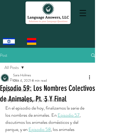
Post
All Posts
Sara Holmes
All Posts
Oct 4, 2021
8 min read
Episodio 59: Los Nombres Colectivos
Spanish Answers
de Animales, Pt. 3 Y Final
Respuestas Inglesas (in Spanish)
En el episodio de hoy, finalizamos la serie de 
los nombres de animales. En 
Episodio 57
, 
discutimos los animales domésticos y del 
parque, y en 
Episodio 58
, los animales 