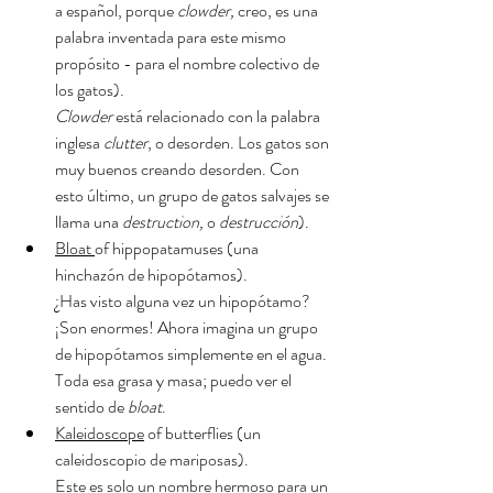
a español, porque 
clowder, 
creo, es una 
palabra inventada para este mismo 
propósito - para el nombre colectivo de 
los gatos). 
Clowder
 está relacionado con la palabra 
inglesa 
clutter
, o desorden. Los gatos son 
muy buenos creando desorden. Con 
esto último, un grupo de gatos salvajes se 
llama una 
destruction, 
o 
destrucción
).
Bloat 
of hippopatamuses (una 
hinchazón de hipopótamos).
¿Has visto alguna vez un hipopótamo? 
¡Son enormes! Ahora imagina un grupo 
de hipopótamos simplemente en el agua. 
Toda esa grasa y masa; puedo ver el 
sentido de 
bloat
.
Kaleidoscope
 of butterflies (un 
caleidoscopio de mariposas).
Este es solo un nombre hermoso para un 