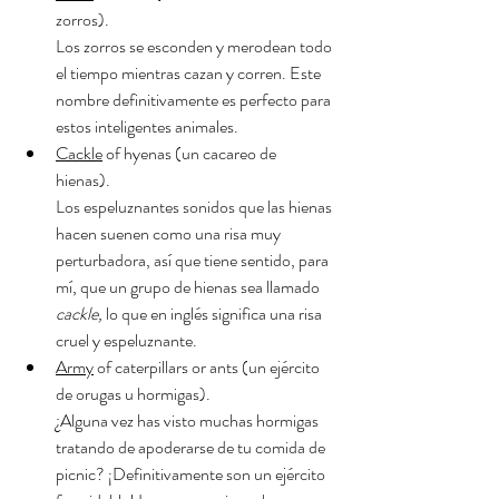
zorros).
Los zorros se esconden y merodean todo 
el tiempo mientras cazan y corren. Este 
nombre definitivamente es perfecto para 
estos inteligentes animales. 
Cackle
 of hyenas (un cacareo de 
hienas). 
Los espeluznantes sonidos que las hienas 
hacen suenen como una risa muy 
perturbadora, así que tiene sentido, para 
mí, que un grupo de hienas sea llamado 
cackle, 
lo que en inglés significa una risa 
cruel y espeluznante.
Army
 of caterpillars or ants (un ejército 
de orugas u hormigas). 
¿Alguna vez has visto muchas hormigas 
tratando de apoderarse de tu comida de 
picnic? ¡Definitivamente son un ejército 