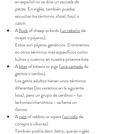
en español no se dice 
un escuela de 
peces
. En inglés, también puedes 
escuchar los términos 
shoal
, 
haul
, o 
catch
.
A 
flock
 of sheep or birds (
un rebaño
 de 
ovejas o pájaros). 
Estos son pájaros genéricos. Entraremos 
en otros términos más específicos como 
búhos y cuervos en nuestra próxima lista.
A 
litter
 of kittens or pigs (
una camada
 de 
gatitos o cerdos).
Los gatos adultos tienen unos términos 
diferentes (los veremos en la siguiente 
lista), pero un grupo de cerditos - los 
lechones/chanchitos - se llama un 
farrow
. 
A 
nest
 of rabbits or vipers (
un nido
 de 
conejos o víboras). 
También podría decir 
berry
, que en inglés 