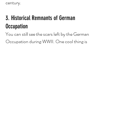
century. 
3. Historical Remnants of German 
Occupation
You can still see the scars left by the German 
Occupation during WWII. One cool thing is 
that they've taken the war tunnels - a network 
of tunnels the Germans forced people to 
make (and not just the people of Jersey, but 
prisoners from all over Europe) - and they 
have turned it into a war memorial for future 
generations to learn what happened, how 
people resisted, suffered, and eventually 
became free. 
Now, if you'd like to see a video with cool clips 
and more information on Jersey, check out 
this one!
https://www.youtube.com/watch?v=eyocJny59xE