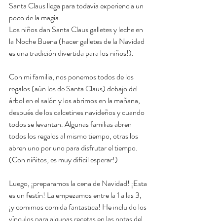
Santa Claus llega para todavía experiencia un 
poco de la magia. 
Los niños dan Santa Claus galletes y leche en 
la Noche Buena (hacer galletes de la Navidad 
es una tradición divertida para los niños!). 
Con mi familia, nos ponemos todos de los 
regalos (aún los de Santa Claus) debajo del 
árbol en el salón y los abrimos en la mañana, 
después de los calcetines navideños y cuando 
todos se levantan. Algunas familias abren 
todos los regalos al mismo tiempo, otras los 
abren uno por uno para disfrutar el tiempo. 
(Con niñitos, es muy difícil esperar!)
Luego, ¡preparamos la cena de Navidad! ¡Esta 
es un festín! La empezamos entre la 1 a las 3, 
¡y comimos comida fantastica! He incluido los 
vínculos para algunas recetas en las notas del 