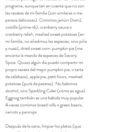
programa, aunque ten en cuenta que no son 
las recetas de mi familia (son similares o me 
parece deliciosas). Comimos jamón (ham), 
costilla (prime rib), cranberry sauce o 
cranberry relish, mashed sweet potatoes (en 
mi familia, no añadimos las especias, sino piña 
y nuez), dried sweet corn, pumpkin pie (me 
encanta la mezcla de especias de Savory 
Spice. Quizas algún día puedo compartir mi 
propio receta del mejor pumpkin pie, o tarta 
de calabaza), apple pie, petit fours, mashed 
potatoes (puré de patatas). No bebimos 
alcohol, sino Sparkling Cider (como es agua). 
Eggnog también es una bebida muy popular. 
A veces comimos bread rolls o green beans, 
carrots y parsnips. 
Después de la cena, limpiar los platos (que 