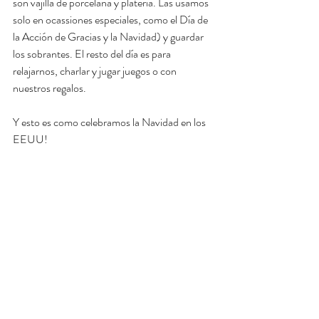
son vajilla de porcelana y platería. Las usamos 
solo en ocassiones especiales, como el Día de 
la Acción de Gracias y la Navidad) y guardar 
los sobrantes. El resto del día es para 
relajarnos, charlar y jugar juegos o con 
nuestros regalos. 
Y esto es como celebramos la Navidad en los 
EEUU! 
Y ahora, mi anuncio!
Voy a tomar un descanso del Podcast 
Respuestas Inglesas
 desde enero hasta 
febrero. Voy a trabajar en mejoras del 
podcast. También, quiero actualizar mi 
negocio, incluyendo mi sitio de web en enero 
(espero). Ahora, yo puedo admitir que mi sitio 
es más como algo de las noventas. ¡Necesita 