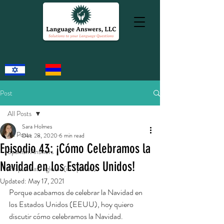
Post
All Posts
Sara Holmes
All Posts
Dec 28, 2020
6 min read
Episodio 43: ¡Cómo Celebramos la
Spanish Answers
Navidad en los Estados Unidos!
Respuestas Inglesas (in Spanish)
Updated:
May 17, 2021
Porque acabamos de celebrar la Navidad en 
los Estados Unidos (EEUU), hoy quiero 
discutir cómo celebramos la Navidad. 