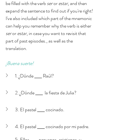
be filled with the verb 
ser
 or 
estar,
 and then 
expand the sentence to find out if you're right! 
I've also included which part of the mnemonic 
can help you remember why the verb is either 
ser 
or 
estar
, in case you want to revisit that 
part of past episodes., as well as the 
translation. 
¡Buena suerte!
1. ¿Dónde 
 Raúl? 
2. ¿Dónde 
  la fiesta de Julia?
3. El pastel 
 cocinado.
4. El pastel 
 cocinado por mi padre. 
5. Ellos 
 peruanos, cristianos, y 