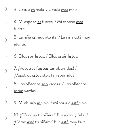
3. Ursula 
es
 mala. / Ursula 
está
 mala. 
4. Mi esposo 
es
 fuerte. / Mi esposo 
está
fuerte. 
5. La niña 
es
 muy atenta. / La niña 
está
 muy 
atenta. 
6. Ellos 
son
 listos. / Ellos 
están
 listos. 
7. ¡Vosotros 
fuisteis
 tan aburridos! / 
¡Vosotros 
estuvisteis
 tan aburridos!
8. Los plátanos 
son
 verdes. / Los plátanos 
están
 verdes. 
9. Mi abuelo 
es
 vivo. / Mi abuelo 
está
 vivo. 
10. ¿Cómo 
es
 tu niñera? Ella 
es
 muy feliz. / 
¿Cómo 
está
 tu niñera? Ella 
está
 muy feliz. 