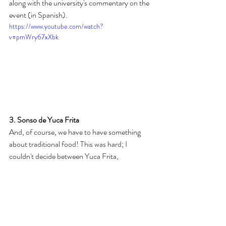
along with the university's commentary on the 
event (in Spanish).
https://www.youtube.com/watch?
v=pmWry67xXbk
3. Sonso de Yuca Frita
And, of course, we have to have something 
about traditional food! This was hard; I 
couldn't decide between Yuca Frita, 
Silpancho, or any of the numerous different 
Bolivian versions of empanadas! And then I 
stumbled upon this 
recipe
 by Chipa by the 
Dozen for Sonso de Yuca Frito, which is 
basically a cheesy pancake made of Yuca! 