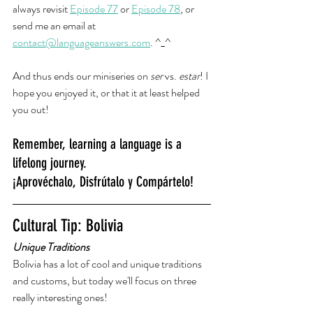
always revisit 
Episode 77
or 
Episode 78
, or 
send me an email at 
contact@languageanswers.com
. ^_^ 
And thus ends our miniseries on 
ser
 vs. 
estar
! I 
hope you enjoyed it, or that it at least helped 
you out!
Remember, learning a language is a 
lifelong journey.
¡Aprovéchalo, Disfrútalo y Compártelo!
Cultural Tip: Bolivia
Unique Traditions
Bolivia has a lot of cool and unique traditions 
and customs, but today we'll focus on three 
really interesting ones! 