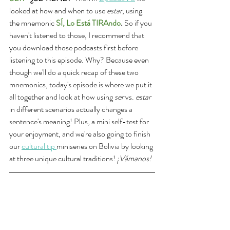
looked at how and when to use 
estar
, using 
the mnemonic 
SÍ, Lo Está TIRAndo
. 
So if you 
haven't listened to those, I recommend that 
you download those podcasts first before 
listening to this episode. Why? Because even 
though we'll do a quick recap of these two 
mnemonics, today's episode is where we put it 
all together and look at how using 
ser 
vs. 
estar
in different scenarios actually changes a 
sentence's meaning! Plus, a mini self-test for 
your enjoyment, and we're also going to finish 
our 
cultural tip
miniseries on Bolivia by looking 
at three unique cultural traditions! 
¡Vámanos!