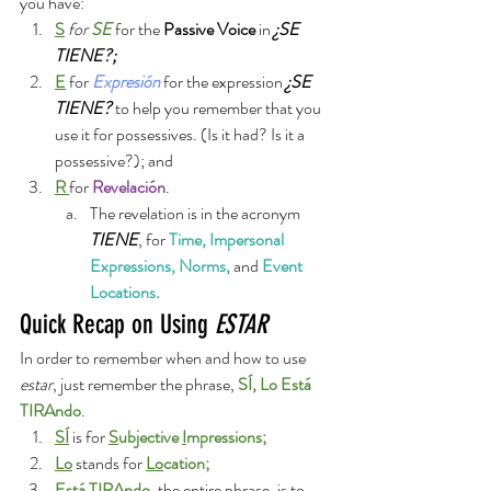
you have:  
S
for 
SE
 for the 
Passive Voice
 in 
¿SE 
TIENE?;
E
 for 
Expresión 
for the expression
¿SE 
TIENE?
 to help you remember that you 
use it for possessives. (Is it had? Is it a 
possessive?); and 
R 
for 
Revelación
. 
The revelation is in the acronym
TIENE
, for 
Time, Impersonal 
Expressions, Norms, 
and 
Event 
Locations
. 
Quick Recap on Using 
ESTAR
In order to remember when and how to use 
estar
, just remember the phrase, 
SÍ, Lo Está 
TIRAndo
. 
SÍ
is for
S
ubjective 
I
mpressions;
Lo
stands for 
Lo
cation;
Está TIRAndo
, the entire phrase, is to 