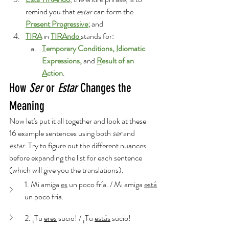
remind you that 
estar
 can form the 
Present Progressive
; 
and
TIRA
 in 
TIRAndo 
stands for: 
T
emporary Conditions, 
I
diomatic 
Expressions, 
and
R
esult of an 
A
ction
. 
How 
Ser 
or 
Estar
 Changes the 
Meaning
Now let's put it all together and look at these 
16 example sentences using both 
ser 
and 
estar
. Try to figure out the different nuances 
before expanding the list for each sentence 
(which will give you the translations). 
1. Mi amiga 
es
 un poco fría. / Mi amiga 
está
un poco fría. 
2. ¡Tu 
eres
 sucio! / ¡Tu 
estás
 sucio! 