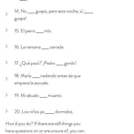
14. No 
 guapa, pero esta noche, sí, ¡
guapa!
15. El perro 
 mío
16. La ventana 
 cerrada. 
17. ¿Qué pasó? ¡Pedro 
 gordo!
18. María 
 nadando antes de que 
empiece la escuela.
19. Mi abuelo 
 muerto. 
20. Los niños ya 
 dormidos. 
How'd you do? If there are still things you 
have questions on or are unsure of, you can 