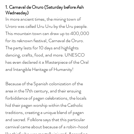
1. Carnaval de Oruro (Saturday before Ash 
Wednesday)
In more ancient times, the mining town of 
Uroro was called Uru Uru by the Uru people. 
This mountain town can draw up to 400,000 
for its reknown festival, Carnaval de Oruro. 
The party lasts for 10 days and highlights 
dancing, crafts, food, and more. UNESCO 
has even declared it a Masterpiece of the Oral 
and Intangible Heritage of Humanity!
Because of the Spanish colonization of the 
area in the 17th century, and their ensuing 
forbiddance of pagan celebrations, the locals 
hid their pagan worship within the Catholic 
traditions, creating a unique blend of pagan 
and sacred. Folklore says that this particular 
carnival came about because of a robin-hood 
like thief who was mortally injured. According 