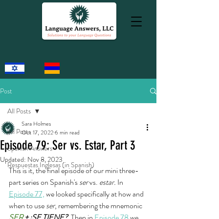
Post
All Posts
Sara Holmes
All Posts
Oct 17, 2022
6 min read
Episode 79: Ser vs. Estar, Part 3
Spanish Answers
Updated:
Nov 8, 2023
Respuestas Inglesas (in Spanish)
This is it, the final episode of our mini three-
part series on Spanish's 
ser 
vs. 
estar. 
In 
Episode 77,
 we looked specifically at how and 
when to use 
ser
, remembering the mnemonic 
SER 
+ ¿SE TIENE?
  Then in 
Episode 78
 we 