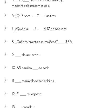
maestros de matematicas. 
6. ¿Qué hora 
? 
las tres. 
7. ¿Qué día 
? 
 el 17 de octubre. 
8. ¿Cuánto cuesta esa muñeca? 
 $35. 
9. 
 de acuerdo. 
10. Mi camisa 
 de seda. 
11.
 maravilloso tener hijos. 
12. Él 
 mi esposo. 
13.
 casada. 