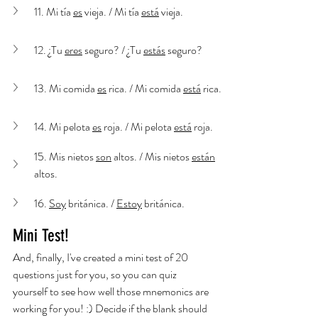
11. Mi tía 
es
 vieja. / Mi tía 
está
 vieja. 
12. ¿Tu 
eres
 seguro? / ¿Tu 
estás
 seguro? 
13. Mi comida 
es
 rica. / Mi comida 
está
 rica. 
14. Mi pelota 
es
 roja. / Mi pelota 
está
 roja. 
15. Mis nietos 
son
 altos. / Mis nietos 
están
altos. 
16. 
Soy
 británica. / 
Estoy
 británica. 
Mini Test!
And, finally, I've created a mini test of 20 
questions just for you, so you can quiz 
yourself to see how well those mnemonics are 
working for you! :) Decide if the blank should 