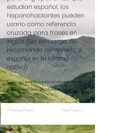
estudian español, los
hispanohablantes pueden
usarlo como referencia
cruzada para frases en
inglés. (Sin embargo, no
recomiendo comprarlo si
español es tu idioma
nativa).
Conseguí este libro para ayudarme con mi
jerga, ¡y está lleno de información, trucos y
consejos útiles!
< Previous Project
Next Project >